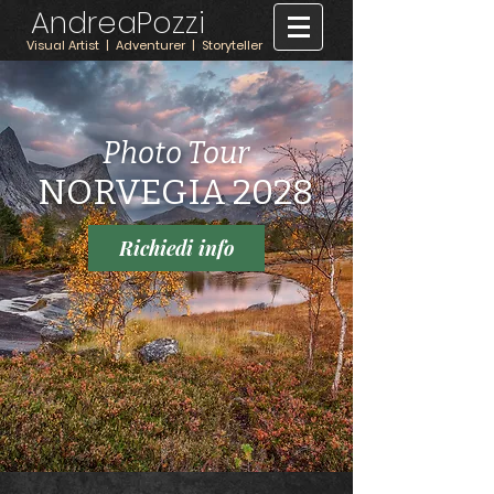
AndreaPozzi
Visual Artist | Adventurer | Storyteller
Photo Tour
NORVEGIA 2028
Richiedi info