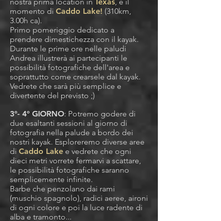
nostra prima location in
Texas
, è il
momento di
Caddo Lake!
(310km,
3.00h ca).
Primo pomeriggio dedicato a
prendere dimestichezza con il kayak.
Durante le prime ore nelle paludi
Andrea illustrerà ai partecipanti le
possibilità fotografiche dell'area e
soprattutto come crearsele dal kayak.
Vedrete che sarà più semplice e
divertente del previsto ;)
3°- 4° GIORNO
: Potremo godere di
due esaltanti sessioni al giorno di
fotografia nella palude a bordo dei
nostri kayak. Esploreremo diverse aree
di
Caddo Lake
e vedrete che ogni
dieci metri vorrete fermarvi a scattare,
le possibilità fotografiche saranno
semplicemente infinite.
Barbe che penzolano dai rami
(muschio spagnolo), radici aeree, aironi
di ogni colore e poi la luce radente di
alba e tramonto...