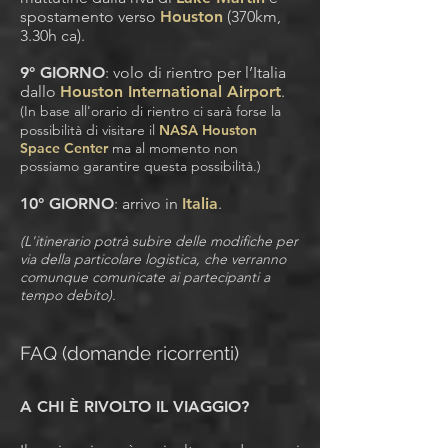
spostamento verso
Houston
(370km,
3.30h ca).
9° GIORNO
: volo di rientro per l’Italia
dallo
Houston International Airport
.
(In base all'orario di rientro ci sarà forse la
possibilità di visitare il
NASA Houston
Space Center
ma al momento non
possiamo garantire questa possibilità.)
10° GIORNO
: arrivo in
Italia
.
(L'itinerario potrà subire delle modifiche per
via della particolare logistica, che verranno
comunque comunicate ai partecipanti a
tempo debito).
FAQ (domande ricorrenti)
A CHI È RIVOLTO IL VIAGGIO?