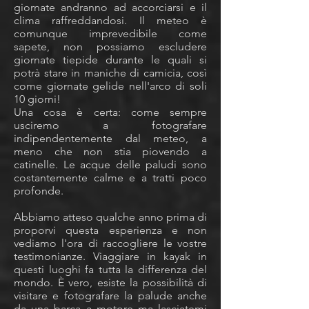
giornate andranno ad accorciarsi e il
clima raffreddandosi. Il meteo è
comunque imprevedibile come
sapete, non possiamo escludere
giornate tiepide durante le quali si
potrà stare in maniche di camicia, così
come giornate gelide nell'arco di soli
10 giorni!
Una cosa è certa: come sempre
usciremo a fotografare
indipendentemente dal meteo, a
meno che non stia piovendo a
catinelle.
Le acque delle paludi sono
costantemente calme e a tratti poco
profonde.
Abbiamo atteso qualche anno prima di
proporvi questa esperienza e non
vediamo l'ora di raccogliere le vostre
testimonianze. Viaggiare in kayak in
questi luoghi fa tutta la differenza del
mondo. È vero, esiste la possibilità di
visitare e fotografare la palude anche
da una barca a motore ma lasciatemi