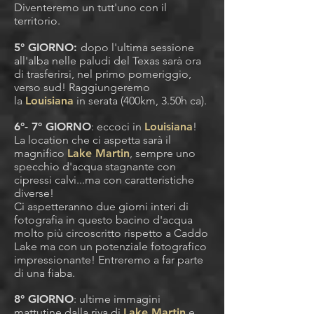
Diventeremo un tutt'uno con il
territorio.
5° GIORNO:
dopo l'ultima sessione
all'alba nelle paludi del Texas sarà ora
di trasferirsi,
nel primo pomeriggio,
verso sud! Raggiungeremo
la
Louisiana
in serata (400km, 3.50
h ca).
6°- 7°
GIORNO
: eccoci in
Louisiana
!
La location che ci aspetta sarà il
magnifico
Lake Martin
, s
empre uno
specchio d'acqua stagnante con
cipressi calvi...ma con caratteristiche
diverse!
Ci aspetteranno due giorni interi di
fotografia in questo bacino d'acqua
molto più circoscritto rispetto a Caddo
Lake ma con un potenziale fotografico
impressionante! Entreremo a far parte
di una fiaba.
8° GIORNO
: ultime immagini
mattutine dalla riva di
Lake Martin
e