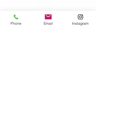
Phone
Email
Instagram