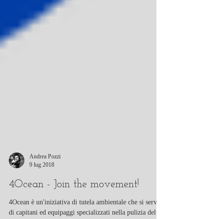
Andrea Pozzi
9 lug 2018