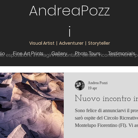
AndreaPozz
i
Visual Artist | Adventurer | Storyteller
io
Fine Art Prints
Gallery
Photo Tours
Testimonials
ie,
esposizioni
, immagini raccontate
, serate, riconoscimenti
, 
Andrea Pozzi
19 apr
Nuovo incontro i
Sono felice di annunciarvi il pr
sarò ospite del Circolo Ricreativ
Montelupo Fiorentino (FI). Vi as
sede del Circolo in Via Virgilio