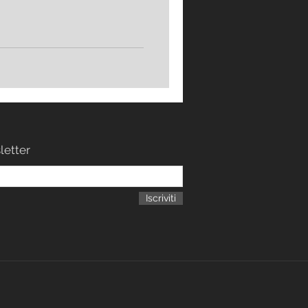
sione. Dall'introduzione degli
gio ci
afo di fama internazionale Andrea
 Con lui parl
sletter
Iscriviti