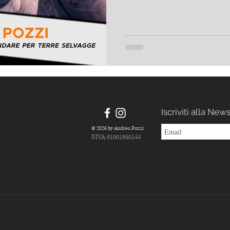
entusiasmanete serata di condivi
amici del Circolo Arci il Progresso: Venerdì 8 Mag
raggiungerà da Bormio il fotogr
Pozzi, avventuriero e storyteller.
Iscriviti alla New
© 2026 by Andrea Pozzi
P.IVA 01001950144