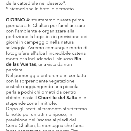
della cattedrale nel deserto".
Sistemazione in hotel e pernotto.
GIORNO 4
: sfrutteremo questa prima
giornata a El Chaltén per familiarizzare
con l'ambiente e organizzare alla
perfezione la logistica in previsione dei
giorni in campeggio nella natura
selvaggia. Avremo comunque modo di
fotografare all'alba l'incredibile catena
montuosa includendo il sinuoso
Rio
de las Vueltas
, una vista da non
perdere.
Nel pomeriggio entreremo in contatto
con la sorprendente vegetazione
australe raggiungendo una piccola
perla a pochi chilometri da centro
abitato, ossia il
Chorrillo del Salto
e le
stupende zone limitrofe.
Dopo gli scatti al tramonto sfrutteremo
la notte per un ottimo riposo, in
previsione dell'ascesa ai piedi del
Cerro Chaltén, la montagna che fuma
(noto soprattutto come monte Fitz