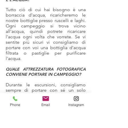
Tutto ciò di cui hai bisogno è una
borraccia d'acqua, ricaricheremo le
nostre bottiglie presso ruscelli e laghi.
Ogni campeggio si trova vicino
all'acqua, quindi potrete ricaricare
l'acqua ogni volta che vorrete. Se vi
sentite più sicuri vi consigliamo di
portare con voi una bottiglia d'acqua
filtrata o pastiglie per purificare
l'acqua.
QUALE ATTREZZATURA FOTOGRAFICA
CONVIENE PORTARE IN CAMPEGGIO?
Durante le escursioni, consigliamo
sempre di portare con sé un solo
corpo macchina, un grandangolo
(come 16-35 mm) e un teleobiettivo
Phone
Email
Instagram
intermedio (come un 70-200mm). Se
desideri portare più attrezzatura
fotografica (obiettivi, corpo della
fotocamera di riserva...) in questo