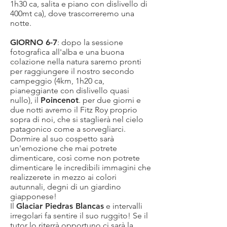
1h30 ca, salita e piano con dislivello di
400mt ca), dove trascorreremo una
notte.
GIORNO 6-7
: dopo la sessione
fotografica all'alba e una buona
colazione nella natura saremo pronti
per raggiungere il nostro secondo
campeggio (4km, 1h20 ca,
pianeggiante con dislivello quasi
nullo), il
Poincenot
. per due giorni e
due notti avremo il Fitz Roy proprio
sopra di noi, che si staglierà nel cielo
patagonico come a sorvegliarci.
Dormire al suo cospetto sarà
un'emozione che mai potrete
dimenticare, così come non potrete
dimenticare le incredibili immagini che
realizzerete in mezzo ai colori
autunnali, degni di un giardino
giapponese!
Il
Glaciar Piedras Blancas
e intervalli
irregolari fa sentire il suo ruggito! Se il
tutor lo riterrà opportuno ci sarà la