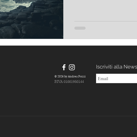
Iscriviti alla New
© 2026 by Andrea Pozzi
P.IVA 01001950144