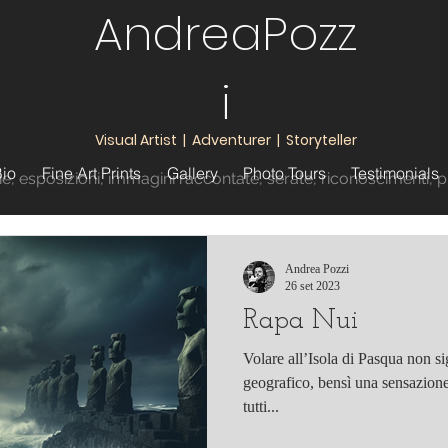
AndreaPozz
i
Visual Artist | Adventurer | Storyteller
io
Fine Art Prints
Gallery
Photo Tours
Testimonials
ie,
esposizioni
, immagini raccontate
, serate, riconoscimenti
, 
Andrea Pozzi
26 set 2023
Rapa Nui
Volare all’Isola di Pasqua non s
geografico, bensì una sensazione.
tutti...