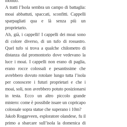
mondo.
A tratti l’Isola sembra un campo di battaglia: 
moai abbattuti, spaccati, sconfitti. Cappelli 
sparpagliati qua e là senza più un 
proprietario.
Ah, già, i cappelli! I cappelli dei moai sono 
di colore diverso, di un tufo di rossastro. 
Quel tufo si trova a qualche chilometro di 
distanza dal promontorio dove vedevano la 
luce i moai. I cappelli non erano di paglia, 
erano rocce colossali e pesantissime che 
avrebbero dovuto rotolare lungo tutta l’isola 
per conoscere i futuri proprietari e che i 
moai, soli, non avrebbero potuto posizionarsi 
in testa. Ecco un altro piccolo grande 
mistero: come è possibile issare un copricapo 
colossale sopra statue che superano i 10m?
Jakob Roggeveen, esploratore olandese, fu il 
primo a sbarcare sull’isola la domenica di 