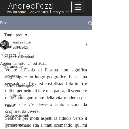
AndreaPozzi
Visual Artist | Adventurer | Storyteller
Post
Tutti i post
Andrea Pozzi
Tutti i post
26 set 2023
Rapa Nui
Storie e riflessioni
Aggiornamento:
24 ott 2023
Partnership
Volare all’Isola di Pasqua non significa 
Interviste
raggiungere un luogo geografico, bensì una 
sensazione. Trovarsi così distanti da tutto e 
Dietro l'immagine
tutti ti permette di fare una pausa, di scendere 
Pubblicazioni
dalle montagne russe della vita moderna per 
capire che c’è davvero tanto ancora da 
Video
scoprire, da vivere.
Riconoscimenti
Sebbene per molti aspetti la fiducia verso il 
genere umano stia a tratti scemando, qui mi 
Esposizioni