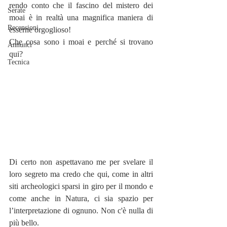
rendo conto che il fascino del mistero dei 
Serate
moai è in realtà una magnifica maniera di 
Recensioni
esserne orgoglioso!
Che cosa sono i moai e perché si trovano 
Annunci
qui? 
Tecnica
Di certo non aspettavano me per svelare il 
loro segreto ma credo che qui, come in altri 
siti archeologici sparsi in giro per il mondo e 
come anche in Natura, ci sia spazio per 
l’interpretazione di ognuno. Non c'è nulla di 
più bello.