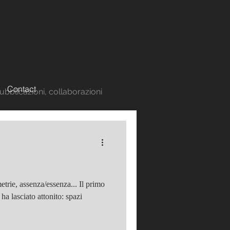
Contact
pubblicazioni, collaborazioni
trie, assenza/essenza... Il primo
a lasciato attonito: spazi