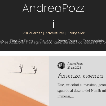
AndreaPozz
i
Visual Artist | Adventurer | Storyteller
io
Fine Art Prints
Gallery
Photo Tours
Testimonials
ie,
esposizioni
, immagini raccontate
, serate, riconoscimenti
, 
Andrea Pozzi
27 giu 2024
Assenza essenza
Due, tre colori al massimo, geome
sguardo al deserto del Namib mi h
immensi,...