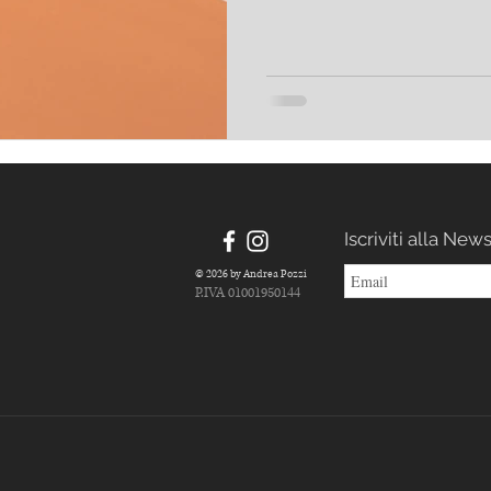
Iscriviti alla New
© 2026 by Andrea Pozzi
P.IVA 01001950144