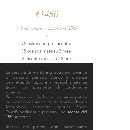
€1450
> best value - risparmia 35
0€
<
Questionario pre incontro
18 ore spalmate su 3 mesi
3 incontri mensili di 2 ore
Le sessioni di mentoring potranno avvenire
di persona, periodo storico e distanze
permettendo, oppure in videochiamata via
Zoom con possibilità di condivisione
schermo.
Per tutti coloro che hanno già partecipato a
un evento organizzato da Andrea (workshop
fotografico, seminario oppure Photo
Tour/Expedition) è previsto uno
sconto del
15%
sul totale.
Incluso nel prezzo, ogni partecipante