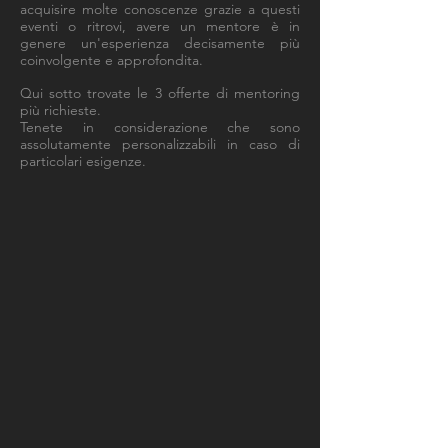
acquisire molte conoscenze grazie a questi
eventi o ritrovi, avere un mentore è in
genere un'esperienza decisamente più
coinvolgente e approfondita.
Qui sotto trovate le 3 offerte di mentoring
più richieste.
Tenete in considerazione che sono
assolutamente personalizzabili in caso di
particolari esigenze.