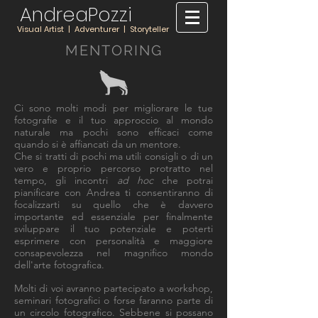
AndreaPozzi
Visual Artist | Adventurer | Storyteller
MENTORING
Ci sono molti modi per migliorare le tue
fotografie e il tuo approccio al mondo
naturale ma pochi sono efficaci come
quando si è affiancati da un mentore.
Che si tratti di pochi ma utili consigli o di un
vero e proprio percorso protratto nel
tempo, gli incontri
ad hoc
che potrai
pianificare con Andrea ti consentiranno di
focalizzarti su quello che è davvero
importante ed essenziale per finalmente
sviluppare il tuo potenziale e poterti
esprimere con personalità e maggiore
consapevolezza nel magnifico mondo
dell'arte fotografica.
Molti di voi avranno partecipato a workshop,
seminari fotografici o forse faranno parte di
un circolo fotografico. Sebbene si possano