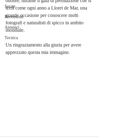
ottobre, durante il galà di premiazione che si 
Serate
terrà come ogni anno a Lloret de Mar, una 
grande occasione per conoscere molti 
Recensioni
fotografi e naturalisti di spicco in ambito 
Annunci
mondiale.
Tecnica
Un ringraziamento alla giuria per avere 
apprezzato questa mia immagine.