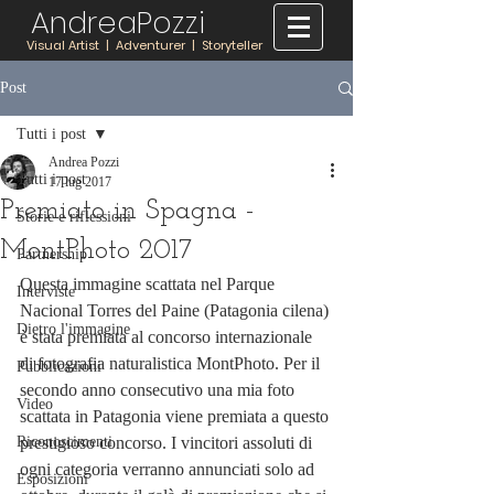
AndreaPozzi
Visual Artist | Adventurer | Storyteller
Post
Tutti i post
Andrea Pozzi
Tutti i post
17 lug 2017
Premiato in Spagna -
Storie e riflessioni
MontPhoto 2017
Partnership
Questa immagine scattata nel Parque 
Interviste
Nacional Torres del Paine (Patagonia cilena) 
Dietro l'immagine
è stata premiata al concorso internazionale 
di fotografia naturalistica MontPhoto. Per il 
Pubblicazioni
secondo anno consecutivo una mia foto 
Video
scattata in Patagonia viene premiata a questo 
Riconoscimenti
prestigioso concorso. I vincitori assoluti di 
ogni categoria verranno annunciati solo ad 
Esposizioni