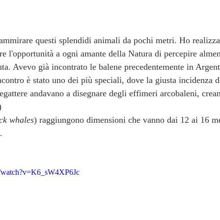
mirare questi splendidi animali da pochi metri. Ho realizza
re l'opportunità a ogni amante della Natura di percepire almen
uta. Avevo già incontrato le balene precedentemente in Argent
contro è stato uno dei più speciali, dove la giusta incidenza de
megattere andavano a disegnare degli effimeri arcobaleni, cre
)
ck whales
) raggiungono dimensioni che vanno dai 12 ai 16 me
.
om/watch?v=K6_sW4XP6Jc