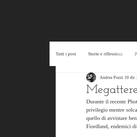
Blog
B
Tutti i post
Storie e riflessioni
P
Andrea Pozzi
10 dic
Riconoscimenti
Esposizioni
Megattere,
Durante il recente Ph
privilegio mentre solc
quello di avvistare ben
Fiordland, endemici di 