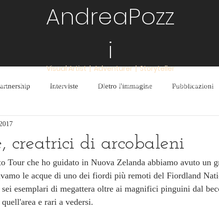
AndreaPozz
i
Visual Artist | Adventurer | Storyteller
io
Fine Art Prints
Gallery
Photo Tours
Testimonials
artnership
Interviste
Dietro l'immagine
Pubblicazioni
 2017
Serate
Recensioni
Annunci
Tecnica
 creatrici di arcobaleni
oto Tour che ho guidato in Nuova Zelanda abbiamo avuto un g
avamo le acque di uno dei fiordi più remoti del Fiordland Nati
 sei esemplari di megattera oltre ai magnifici pinguini dal bec
quell'area e rari a vedersi.