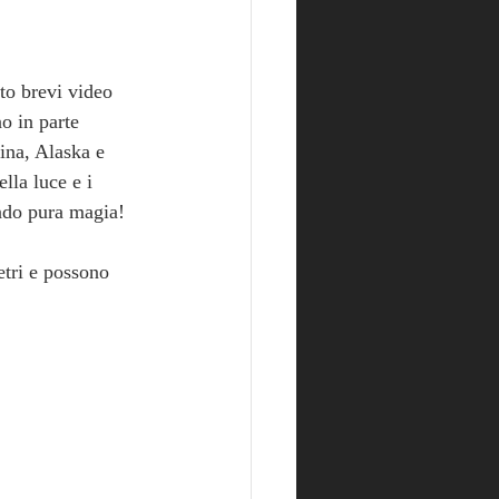
to brevi video 
o in parte 
ina, Alaska e 
lla luce e i 
ando pura magia! 
tri e possono 