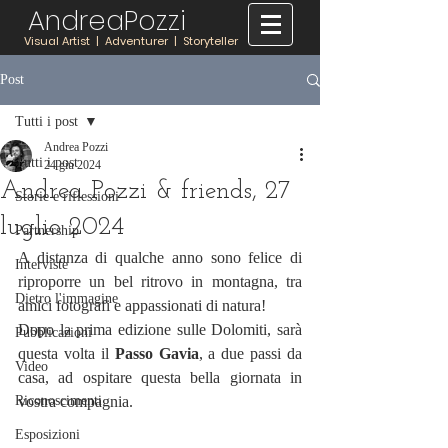
AndreaPozzi
Visual Artist | Adventurer | Storyteller
Post
Tutti i post
Andrea Pozzi
Tutti i post
24 giu 2024
Andrea Pozzi & friends, 27
Storie e riflessioni
luglio 2024
Partnership
A distanza di qualche anno sono felice di 
Interviste
riproporre un bel ritrovo in montagna, tra 
Dietro l'immagine
amici fotografi e appassionati di natura! 
Dopo la prima edizione sulle Dolomiti, sarà 
Pubblicazioni
questa volta il 
Passo Gavia
, a due passi da 
Video
casa, ad ospitare questa bella giornata in 
Riconoscimenti
vostra compagnia. 
Esposizioni