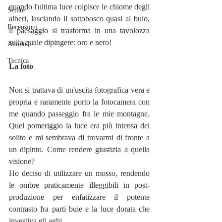
quando l'ultima luce colpisce le chiome degli 
Serate
alberi, lasciando il sottobosco quasi al buio, 
Recensioni
il paesaggio si trasforma in una tavolozza 
sulla quale dipingere: oro e nero!
Annunci
Tecnica
La foto
Non si trattava di un'uscita fotografica vera e 
propria e raramente porto la fotocamera con 
me quando passeggio fra le mie montagne. 
Quel pomeriggio la luce era più intensa del 
solito e mi sembrava di trovarmi di fronte a 
un dipinto. Come rendere giustizia a quella 
visione?
Ho deciso di utilizzare un mosso, rendendo 
le ombre praticamente illeggibili in post-
produzione per enfatizzare il potente 
contrasto fra parti buie e la luce dorata che 
investiva gli aghi.