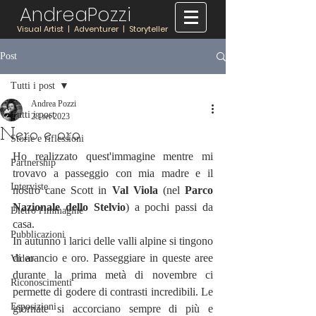
AndreaPozzi
Visual Artist | Adventurer | Storyteller
Post
Tutti i post
Andrea Pozzi
Tutti i post
28 set 2023
Nero e oro
Storie e riflessioni
Ho realizzato quest'immagine mentre mi 
Partnership
trovavo a passeggio con mia madre e il 
Interviste
nostro cane Scott in 
Val Viola 
(nel 
Parco 
Nazionale dello Stelvio
) a pochi passi da 
Dietro l'immagine
casa.
Pubblicazioni
In autunno i larici delle valli alpine si tingono 
di arancio e oro. Passeggiare in queste aree 
Video
durante la prima metà di novembre ci 
Riconoscimenti
permette di godere di contrasti incredibili. Le 
Esposizioni
giornate si accorciano sempre di più e 