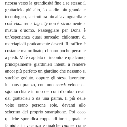
ricorsa verso la grandiosità fine a se stessa: il 
grattacielo più alto, lo stadio più grande e 
tecnologico, la struttura più all'avanguardia e 
così via...ma la 
big city
 non è sicuramente a 
misura d’uomo. Passeggiare per Doha è 
un’esperienza quasi surreale: chilometri di 
marciapiedi praticamente deserti. Il traffico è 
costante ma ordinato, ci sono poche persone 
a piedi. Mi è capitato di incontrare qualcuno, 
principalmente giardinieri intenti a rendere 
ancor più perfetto un giardino che nessuno si 
sarebbe goduto, oppure gli stessi lavoratori 
in pausa pranzo, con uno 
snack
 veloce da 
sgranocchiare in uno dei coni d'ombra creati 
dai grattacieli o da una palma. Il più delle 
volte erano persone sole, davanti allo 
schermo del proprio smartphone. Poi ecco 
qualche sporadica coppia di turisti, qualche 
famiglia in vacanza e qualche 
runner
 come 