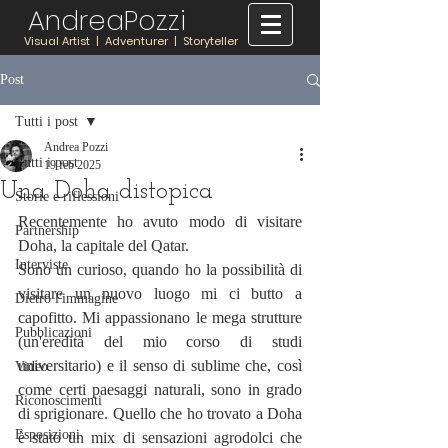
AndreaPozzi
Visual Artist | Adventurer | Storyteller
Post
Tutti i post
Andrea Pozzi
Tutti i post
19 feb 2025
Una Doha distopica
Storie e riflessioni
Recentemente ho avuto modo di visitare 
Partnership
Doha, la capitale del Qatar. 
Interviste
Sono un curioso, quando ho la possibilità di 
visitare un nuovo luogo mi ci butto a 
Dietro l'immagine
capofitto. Mi appassionano le mega strutture 
Pubblicazioni
(un'eredità del mio corso di studi 
universitario) e il senso di sublime che, così 
Video
come certi paesaggi naturali, sono in grado 
Riconoscimenti
di sprigionare. Quello che ho trovato a Doha 
Esposizioni
è stato un mix di sensazioni agrodolci che 