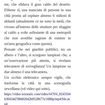
me, che sfidava il gran caldo del deserto. 
Ebbene sì, una manciata di persone in una 
città pronta ad ospitare almeno 6 milioni di 
abitanti (attualmente ce ne sono la metà, che 
vivono all'interno delle strutture per sfuggire 
al caldo a volte asfissiante di una metropoli 
che non avrebbe ragione di esistere in 
un'area geografica come questa).
Pensate che nei giardini pubblici, tra un 
albero e l’altro, si scorgono lampioni che, a 
un’osservazione più attenta, si rivelano 
telecamere di sorveglianza! Un lampione su 
due almeno è una telecamera. 
Un occhio elettronico sempre vigile, che 
trasforma la città in una scenografia 
orwelliana (vd video qui sotto).
https://video.wixstatic.com/video/f47ff4_8243164
630434d708d02642b0528677e/1080p/mp4/file.m
p4